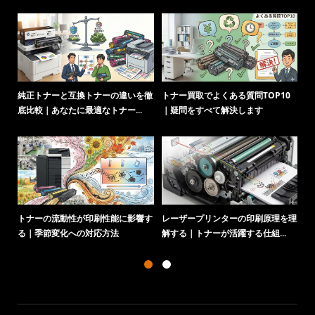
純正トナーと互換トナーの違いを徹
トナー買取でよくある質問TOP10
ト
底比較｜あなたに最適なトナー...
｜疑問をすべて解決します
化
トナーの流動性が印刷性能に影響す
レーザープリンターの印刷原理を理
る｜季節変化への対応方法
解する｜トナーが活躍する仕組...