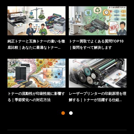
純正トナーと互換トナーの違いを徹
トナー買取でよくある質問TOP10
ト
底比較｜あなたに最適なトナー...
｜疑問をすべて解決します
化
トナーの流動性が印刷性能に影響す
レーザープリンターの印刷原理を理
る｜季節変化への対応方法
解する｜トナーが活躍する仕組...