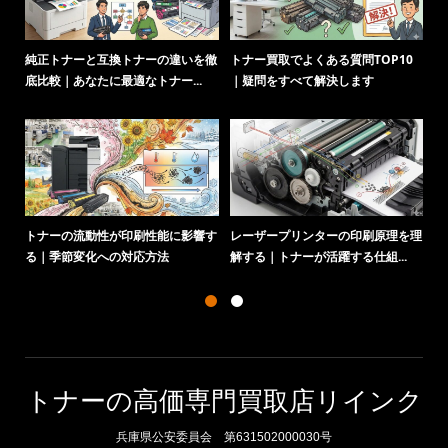
純正トナーと互換トナーの違いを徹
トナー買取でよくある質問TOP10
ト
底比較｜あなたに最適なトナー...
｜疑問をすべて解決します
化
トナーの流動性が印刷性能に影響す
レーザープリンターの印刷原理を理
る｜季節変化への対応方法
解する｜トナーが活躍する仕組...
トナーの高価専門買取店リインク
兵庫県公安委員会 第631502000030号