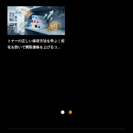
0
トナーの正しい保存方法を学ぶ｜劣
純
化を防いで買取価格を上げるコ...
底
を理
ト
る