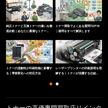
純正トナーと互換トナーの違いを徹
トナー買取でよくある質問TOP10
ト
底比較｜あなたに最適なトナー...
｜疑問をすべて解決します
化
トナーの流動性が印刷性能に影響す
レーザープリンターの印刷原理を理
る｜季節変化への対応方法
解する｜トナーが活躍する仕組...