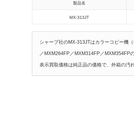
製品名
MX-313JT
シャープ社のMX-313JTはカラーコピー機（
／MXM264FP／MXM314FP／MXM354
表示買取価格は純正品の価格で、外箱の汚