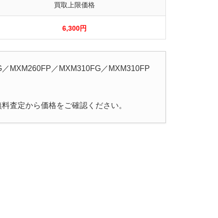
買取上限価格
6,300
円
M260FP／MXM310FG／MXM310FP
無料査定から価格をご確認ください。