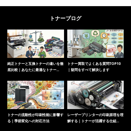
トナーブログ
純正トナーと互換トナーの違いを徹
トナー買取でよくある質問TOP10
ト
底比較｜あなたに最適なトナー...
｜疑問をすべて解決します
化
トナーの流動性が印刷性能に影響す
レーザープリンターの印刷原理を理
る｜季節変化への対応方法
解する｜トナーが活躍する仕組...